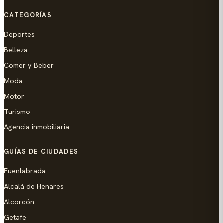
CATEGORÍAS
Deportes
Belleza
Comer y Beber
Moda
Motor
Turismo
Agencia inmobiliaria
GUÍAS DE CIUDADES
Fuenlabrada
Alcalá de Henares
Alcorcón
Getafe