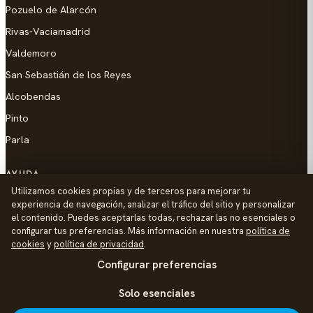
Pozuelo de Alarcón
Rivas-Vaciamadrid
Valdemoro
San Sebastián de los Reyes
Alcobendas
Pinto
Parla
AYUDA
Utilizamos cookies propias y de terceros para mejorar tu
Añadir empresa
experiencia de navegación, analizar el tráfico del sitio y personalizar
el contenido. Puedes aceptarlas todas, rechazar las no esenciales o
Contacto
configurar tus preferencias. Más información en nuestra
política de
Política de Privacidad
cookies
y
política de privacidad
.
Configurar preferencias
Aviso Legal
Política de Cookies
Solo esenciales
© 2026 Palike Networks, S.L.U.
Hecho con cariño en Colmenar Viejo