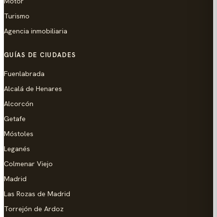
Motor
Turismo
Agencia inmobiliaria
GUÍAS DE CIUDADES
Fuenlabrada
Alcalá de Henares
Alcorcón
Getafe
Móstoles
Leganés
Colmenar Viejo
Madrid
Las Rozas de Madrid
Torrejón de Ardoz