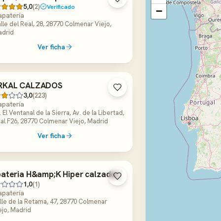
5,0
(2)
Verificado
−
apatería
lle del Real, 28, 28770 Colmenar Viejo,
drid
Ver ficha
RKAL CALZADOS
3,0
(223)
apatería
. El Ventanal de la Sierra, Av. de la Libertad,
al F26, 28770 Colmenar Viejo, Madrid
Ver ficha
ateria H&amp;K Hiper calzados
1,0
(1)
apatería
lle de la Retama, 47, 28770 Colmenar
ejo, Madrid