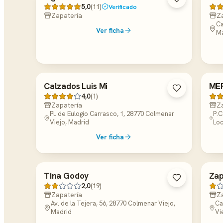
5,0
(11)
Verificado
Zapatería
Z
Ca
Ver ficha
Ma
Calzados Luis Mi
ME
4,0
(1)
Zapatería
Z
Pl. de Eulogio Carrasco, 1, 28770 Colmenar
P.C
Viejo, Madrid
Loc
Ver ficha
Tina Godoy
Zap
2,0
(19)
Zapatería
Z
Av. de la Tejera, 56, 28770 Colmenar Viejo,
Ca
Madrid
Vi