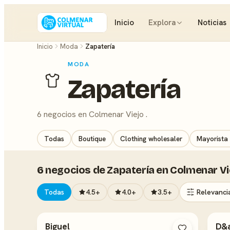
Inicio
Explora
Noticias
Inicio
Moda
Zapatería
MODA
Zapatería
6 negocios en Colmenar Viejo .
Todas
Boutique
Clothing wholesaler
Mayorista 
6 negocios de Zapatería en Colmenar Vi
Todas
4.5+
4.0+
3.5+
Biguel
D&a