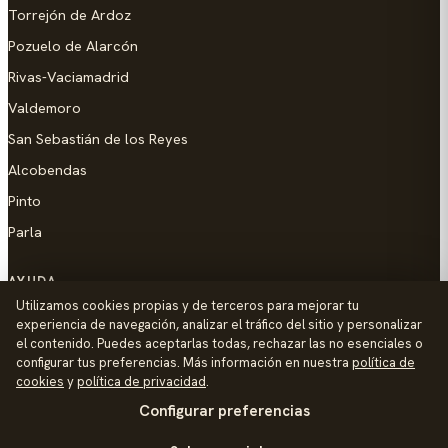
Torrejón de Ardoz
Pozuelo de Alarcón
Rivas-Vaciamadrid
Valdemoro
San Sebastián de los Reyes
Alcobendas
Pinto
Parla
AYUDA
Utilizamos cookies propias y de terceros para mejorar tu
Añadir empresa
experiencia de navegación, analizar el tráfico del sitio y personalizar
el contenido. Puedes aceptarlas todas, rechazar las no esenciales o
Contacto
configurar tus preferencias. Más información en nuestra
política de
Política de Privacidad
cookies
y
política de privacidad
.
Configurar preferencias
Aviso Legal
Política de Cookies