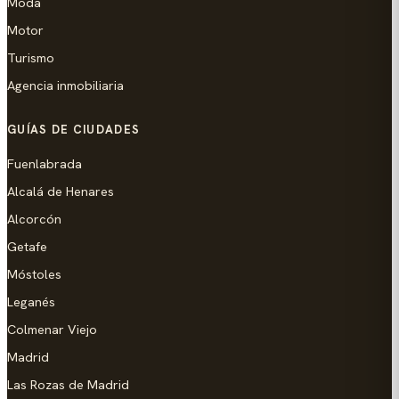
Moda
Motor
Turismo
Agencia inmobiliaria
GUÍAS DE CIUDADES
Fuenlabrada
Alcalá de Henares
Alcorcón
Getafe
Móstoles
Leganés
Colmenar Viejo
Madrid
Las Rozas de Madrid