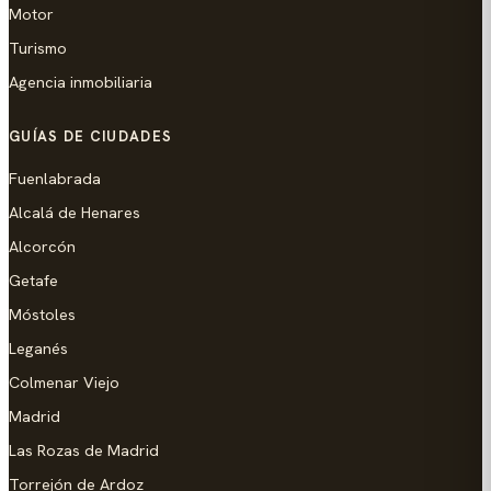
Motor
Turismo
Agencia inmobiliaria
GUÍAS DE CIUDADES
Fuenlabrada
Alcalá de Henares
Alcorcón
Getafe
Móstoles
Leganés
Colmenar Viejo
Madrid
Las Rozas de Madrid
Torrejón de Ardoz