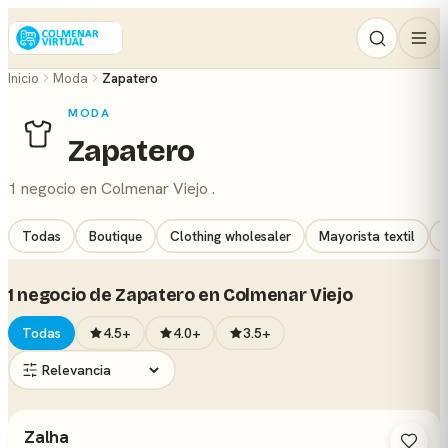
Inicio
Moda
Zapatero
MODA
Zapatero
1 negocio en Colmenar Viejo .
Todas
Boutique
Clothing wholesaler
Mayorista textil
1 negocio de Zapatero en Colmenar Viejo
Todas
4.5+
4.0+
3.5+
Zalha