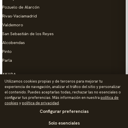
Pozuelo de Alarcón
Rivas-Vaciamadrid
Valdemoro
San Sebastián de los Reyes
Alcobendas
Pinto
Parla
AYUDA
Utilizamos cookies propias y de terceros para mejorar tu
Añadir empresa
experiencia de navegación, analizar el tráfico del sitio y personalizar
el contenido. Puedes aceptarlas todas, rechazar las no esenciales o
Contacto
configurar tus preferencias. Más información en nuestra
política de
Política de Privacidad
cookies
y
política de privacidad
.
Configurar preferencias
Aviso Legal
Política de Cookies
Solo esenciales
© 2026 Palike Networks, S.L.U.
Hecho con cariño en Colmenar Viejo