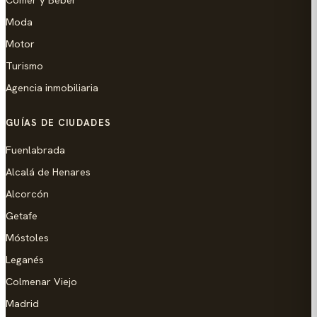
Moda
Motor
Turismo
Agencia inmobiliaria
GUÍAS DE CIUDADES
Fuenlabrada
Alcalá de Henares
Alcorcón
Getafe
Móstoles
Leganés
Colmenar Viejo
Madrid