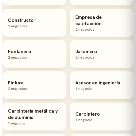
Empresa de
Constructor
calefacción
2 negocios
2 negocios
Fontanero
Jardinero
2 negocios
2 negocios
Pintura
Asesor en ingeniería
2 negocios
1 negocio
Carpintería metálica y
Carpintero
de aluminio
1 negocio
1 negocio