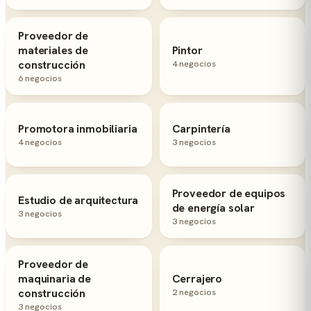
Proveedor de
materiales de
Pintor
construcción
4 negocios
6 negocios
Promotora inmobiliaria
Carpintería
4 negocios
3 negocios
Proveedor de equipos
Estudio de arquitectura
de energía solar
3 negocios
3 negocios
Proveedor de
maquinaria de
Cerrajero
construcción
2 negocios
3 negocios