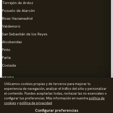
Torrejón de Ardoz
Pozuelo de Alarcón
Rivas-Vaciamadrid
Valdemoro
San Sebastián de los Reyes
Alcobendas
Pinto
Parla
Coslada
AYUDA
Utilizamos cookies propias y de terceros para mejorar tu
Añadir empresa
experiencia de navegación, analizar el tráfico del sitio y personalizar
el contenido. Puedes aceptarlas todas, rechazar las no esenciales o
Contacto
configurar tus preferencias. Más información en nuestra
política de
Política de Privacidad
cookies
y
política de privacidad
.
Configurar preferencias
Aviso Legal