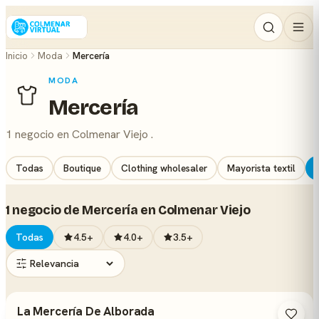
Inicio
Moda
Mercería
MODA
Mercería
1 negocio en Colmenar Viejo .
Todas
Boutique
Clothing wholesaler
Mayorista textil
1 negocio de Mercería en Colmenar Viejo
Todas
4.5+
4.0+
3.5+
La Mercería De Alborada