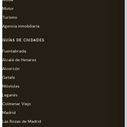
Motor
Turismo
Agencia inmobiliaria
GUÍAS DE CIUDADES
Fuenlabrada
Alcalá de Henares
Alcorcón
Getafe
Móstoles
Leganés
Colmenar Viejo
Madrid
Las Rozas de Madrid