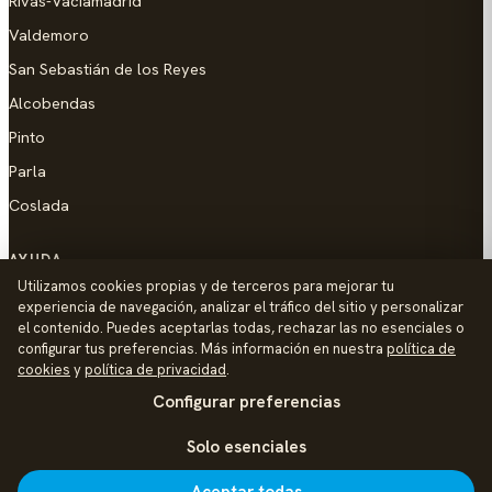
Rivas-Vaciamadrid
Valdemoro
San Sebastián de los Reyes
Alcobendas
Pinto
Parla
Coslada
AYUDA
Utilizamos cookies propias y de terceros para mejorar tu
Añadir empresa
experiencia de navegación, analizar el tráfico del sitio y personalizar
el contenido. Puedes aceptarlas todas, rechazar las no esenciales o
Contacto
configurar tus preferencias. Más información en nuestra
política de
Política de Privacidad
cookies
y
política de privacidad
.
Configurar preferencias
Aviso Legal
Política de Cookies
Solo esenciales
© 2026 Palike Networks, S.L.U.
Hecho con cariño en Colmenar Viejo