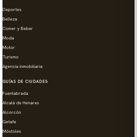
Deportes
Belleza
Comer y Beber
Moda
Motor
Turismo
Agencia inmobiliaria
GUÍAS DE CIUDADES
Fuenlabrada
Alcalá de Henares
Alcorcón
Getafe
Móstoles