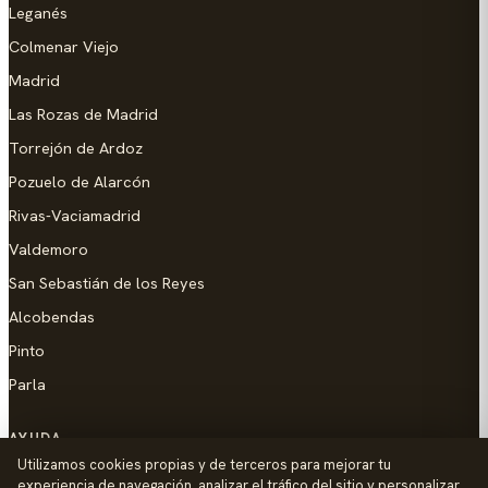
Leganés
Colmenar Viejo
Madrid
Las Rozas de Madrid
Torrejón de Ardoz
Pozuelo de Alarcón
Rivas-Vaciamadrid
Valdemoro
San Sebastián de los Reyes
Alcobendas
Pinto
Parla
AYUDA
Utilizamos cookies propias y de terceros para mejorar tu
Añadir empresa
experiencia de navegación, analizar el tráfico del sitio y personalizar