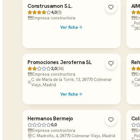
Construsamon S.L.
AI
4,0
(5)
Empresa constructora
E
Pol
Ver ficha
28
Promociones Jeroferna SL
Reh
2,0
(36)
Empresa constructora
E
C. de María de la Torre, 13, 28770 Colmenar
Cal
Viejo, Madrid
Co
Ver ficha
Hermanos Bermejo
Col
0,0
Empresa constructora
E
C. Madroño, 4, 28770 Colmenar Viejo, Madrid
Pol