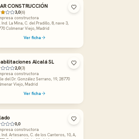
MAR CONSTRUCCIÓN
3,0
(6)
mpresa constructora
. Ind. La Mina, C. del Pradillo, 8, nave 3,
770 Colmenar Viejo, Madrid
Ver ficha
abilitaciones Alcalá SL
2,0
(3)
mpresa constructora
le del Dr. González Serrano, 19, 28770
lmenar Viejo, Madrid
Ver ficha
lado
0,0
mpresa constructora
. Ind. Artesanos, C. de los Canteros, 10, A,