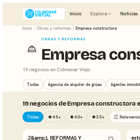
Inicio
Explora
Noticias
Inicio
Obras y reformas
Empresa constructora
OBRAS Y REFORMAS
Empresa cons
19 negocios en Colmenar Viejo .
Todas
Agencia de alquiler de grúas
Agentes inmobil
19 negocios de Empresa constructora e
Todas
4.5+
4.0+
3.5+
J&amp;L REFORMAS Y
est