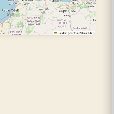
Leaflet
|
©
OpenStreetMap