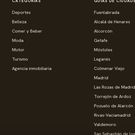
CATEGORÍAS
GUÍAS DE CIUDAD
Deportes
Fuenlabrada
Belleza
Alcalá de Henares
Comer y Beber
Alcorcón
Moda
Getafe
Motor
Móstoles
Turismo
Leganés
Agencia inmobiliaria
Colmenar Viejo
Madrid
Las Rozas de Madri
Torrejón de Ardoz
Pozuelo de Alarcón
Rivas-Vaciamadrid
Valdemoro
San Sebastián de lo