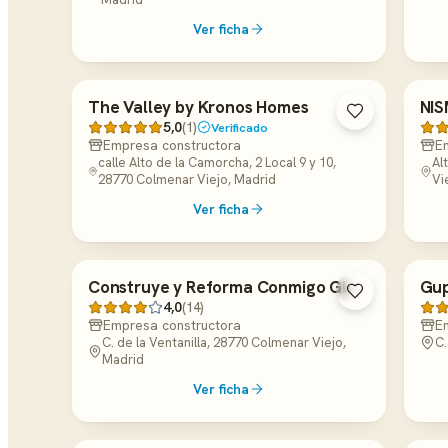
Ver ficha
The Valley by Kronos Homes
NI
5,0
(1)
Verificado
Empresa constructora
E
calle Alto de la Camorcha, 2 Local 9 y 10,
Al
28770 Colmenar Viejo, Madrid
Vi
Ver ficha
Construye y Reforma Conmigo GL
Gup
4,0
(14)
Empresa constructora
E
C. de la Ventanilla, 28770 Colmenar Viejo,
C.
Madrid
Ver ficha