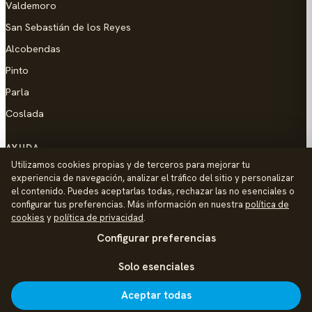
Valdemoro
San Sebastián de los Reyes
Alcobendas
Pinto
Parla
Coslada
AYUDA
Utilizamos cookies propias y de terceros para mejorar tu
Añadir empresa
experiencia de navegación, analizar el tráfico del sitio y personalizar
el contenido. Puedes aceptarlas todas, rechazar las no esenciales o
Contacto
configurar tus preferencias. Más información en nuestra
política de
Política de Privacidad
cookies
y
política de privacidad
.
Configurar preferencias
Aviso Legal
Política de Cookies
Solo esenciales
© 2026 Palike Networks, S.L.U.
Hecho con cariño en Colmenar Viejo
Aceptar todas
Inicio
Explorar
Noticias
Añadir