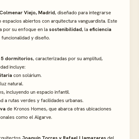
Colmenar Viejo, Madrid
, diseñado para integrarse
espacios abiertos con arquitectura vanguardista. Este
a por su enfoque en la
sostenibilidad
, la
eficiencia
 funcionalidad y diseño.
y 5 dormitorios
, caracterizadas por su amplitud,
dad incluye:
itaria
con solárium.
uz natural.
, incluyendo un espacio infantil.
ad a rutas verdes y facilidades urbanas.
eva
de Kronos Homes, que abarca otras ubicaciones
ionales como el Algarve.
arquitectos
Joaquín Torres y Rafael Llamazares
del