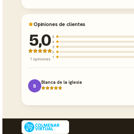
Opiniones de clientes
5,0
5
4
3
2
1
1 opiniones
Blanca de la iglesia
B