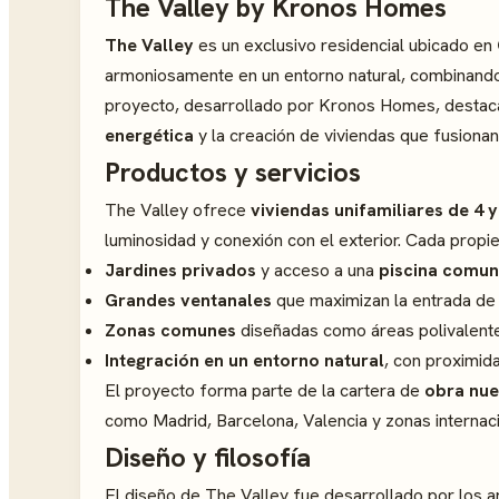
The Valley by Kronos Homes
The Valley
es un exclusivo residencial ubicado en
armoniosamente en un entorno natural, combinando 
proyecto, desarrollado por Kronos Homes, destac
energética
y la creación de viviendas que fusionan
Productos y servicios
The Valley ofrece
viviendas unifamiliares de 4 
luminosidad y conexión con el exterior. Cada propie
Jardines privados
y acceso a una
piscina comun
Grandes ventanales
que maximizan la entrada de l
Zonas comunes
diseñadas como áreas polivalentes
Integración en un entorno natural
, con proximid
El proyecto forma parte de la cartera de
obra nu
como Madrid, Barcelona, Valencia y zonas internac
Diseño y filosofía
El diseño de The Valley fue desarrollado por los 