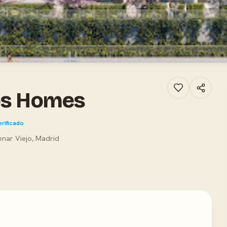
nos Homes
erificado
enar Viejo, Madrid