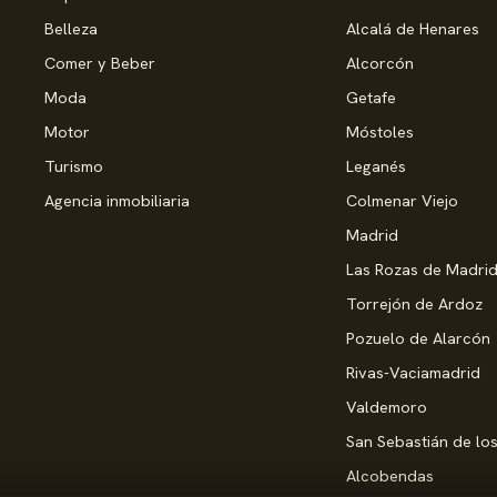
Belleza
Alcalá de Henares
Comer y Beber
Alcorcón
Moda
Getafe
Motor
Móstoles
Turismo
Leganés
Agencia inmobiliaria
Colmenar Viejo
Madrid
Las Rozas de Madri
Torrejón de Ardoz
Pozuelo de Alarcón
Rivas-Vaciamadrid
Valdemoro
San Sebastián de lo
Alcobendas