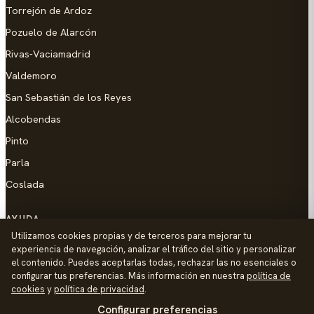
Torrejón de Ardoz
Pozuelo de Alarcón
Rivas-Vaciamadrid
Valdemoro
San Sebastián de los Reyes
Alcobendas
Pinto
Parla
Coslada
AYUDA
Utilizamos cookies propias y de terceros para mejorar tu
Añadir empresa
experiencia de navegación, analizar el tráfico del sitio y personalizar
el contenido. Puedes aceptarlas todas, rechazar las no esenciales o
Contacto
configurar tus preferencias. Más información en nuestra
política de
Política de Privacidad
cookies
y
política de privacidad
.
Configurar preferencias
Aviso Legal