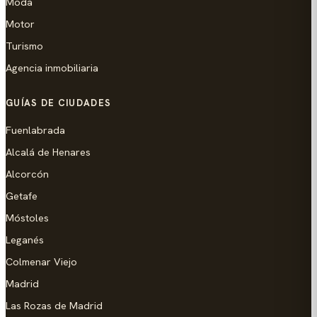
Moda
Motor
Turismo
Agencia inmobiliaria
GUÍAS DE CIUDADES
Fuenlabrada
Alcalá de Henares
Alcorcón
Getafe
Móstoles
Leganés
Colmenar Viejo
Madrid
Las Rozas de Madrid