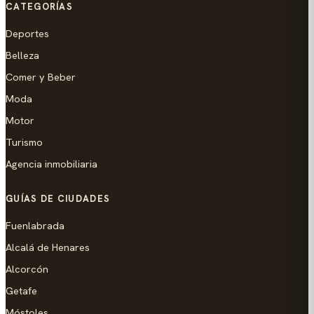
CATEGORÍAS
Deportes
Belleza
Comer y Beber
Moda
Motor
Turismo
Agencia inmobiliaria
GUÍAS DE CIUDADES
Fuenlabrada
Alcalá de Henares
Alcorcón
Getafe
Móstoles