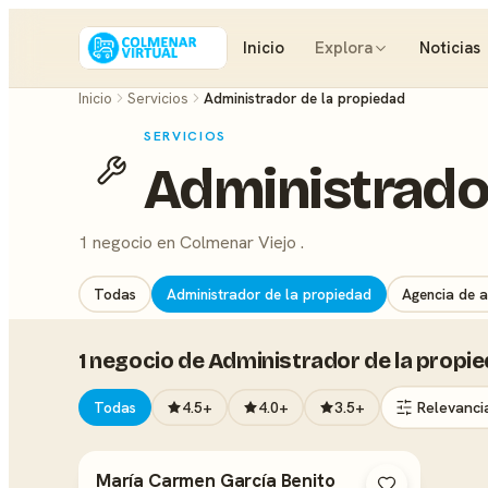
Inicio
Explora
Noticias
Inicio
Servicios
Administrador de la propiedad
SERVICIOS
Administrado
1 negocio en Colmenar Viejo .
Todas
Administrador de la propiedad
Agencia de a
1 negocio de Administrador de la propi
Todas
4.5+
4.0+
3.5+
María Carmen García Benito