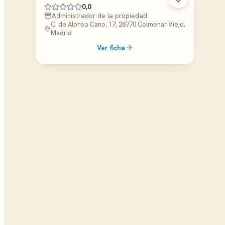
0,0
Administrador de la propiedad
C. de Alonso Cano, 17, 28770 Colmenar Viejo,
Madrid
Ver ficha