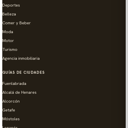
Deportes
Belleza
Comer y Beber
Moda
Motor
Turismo
Agencia inmobiliaria
GUÍAS DE CIUDADES
Fuenlabrada
Alcalá de Henares
Alcorcón
Getafe
Móstoles
Leganés