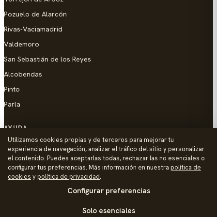
Pozuelo de Alarcón
Rivas-Vaciamadrid
Valdemoro
San Sebastián de los Reyes
Alcobendas
Pinto
Parla
AYUDA
Utilizamos cookies propias y de terceros para mejorar tu
Añadir empresa
experiencia de navegación, analizar el tráfico del sitio y personalizar
el contenido. Puedes aceptarlas todas, rechazar las no esenciales o
Contacto
configurar tus preferencias. Más información en nuestra
política de
Política de Privacidad
cookies
y
política de privacidad
.
Configurar preferencias
Aviso Legal
Política de Cookies
Solo esenciales