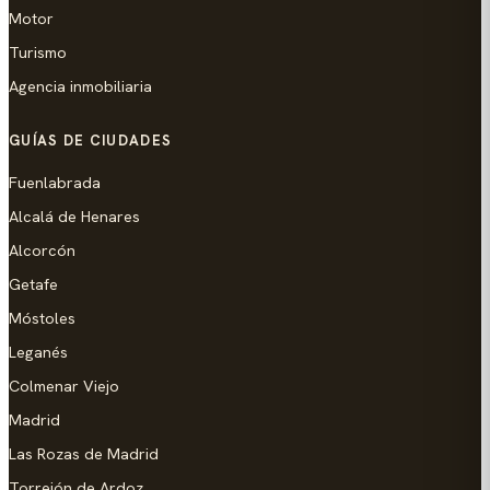
Motor
Turismo
Agencia inmobiliaria
GUÍAS DE CIUDADES
Fuenlabrada
Alcalá de Henares
Alcorcón
Getafe
Móstoles
Leganés
Colmenar Viejo
Madrid
Las Rozas de Madrid
Torrejón de Ardoz