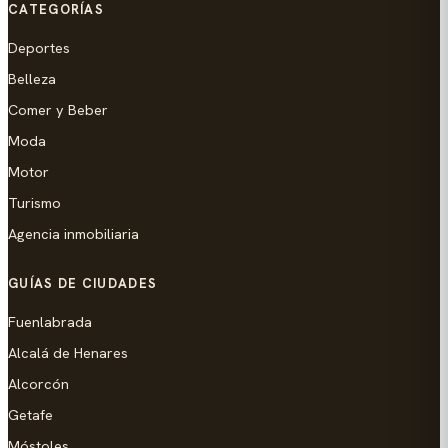
CATEGORÍAS
Deportes
Belleza
Comer y Beber
Moda
Motor
Turismo
Agencia inmobiliaria
GUÍAS DE CIUDADES
Fuenlabrada
Alcalá de Henares
Alcorcón
Getafe
Móstoles