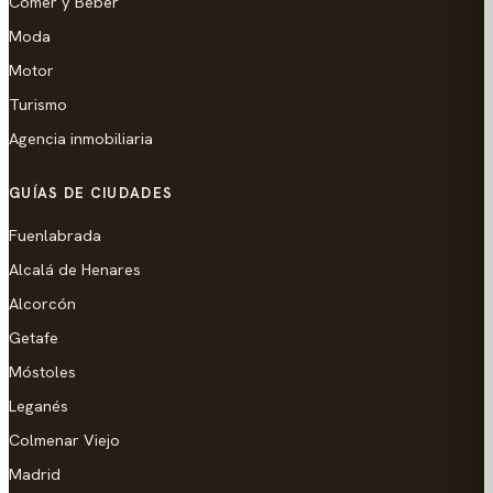
Comer y Beber
Moda
Motor
Turismo
Agencia inmobiliaria
GUÍAS DE CIUDADES
Fuenlabrada
Alcalá de Henares
Alcorcón
Getafe
Móstoles
Leganés
Colmenar Viejo
Madrid