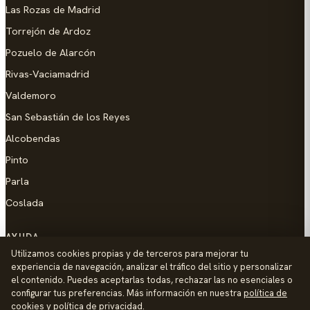
Las Rozas de Madrid
Torrejón de Ardoz
Pozuelo de Alarcón
Rivas-Vaciamadrid
Valdemoro
San Sebastián de los Reyes
Alcobendas
Pinto
Parla
Coslada
AYUDA
Utilizamos cookies propias y de terceros para mejorar tu
Añadir empresa
experiencia de navegación, analizar el tráfico del sitio y personalizar
el contenido. Puedes aceptarlas todas, rechazar las no esenciales o
Contacto
configurar tus preferencias. Más información en nuestra
política de
Política de Privacidad
cookies
y
política de privacidad
.