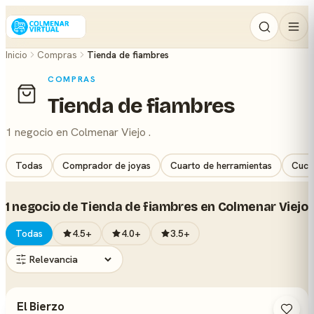
Inicio
Compras
Tienda de fiambres
COMPRAS
Tienda de fiambres
1 negocio en Colmenar Viejo .
Todas
Comprador de joyas
Cuarto de herramientas
Cuchi
1 negocio de Tienda de fiambres en Colmenar Viejo
Todas
4.5+
4.0+
3.5+
El Bierzo