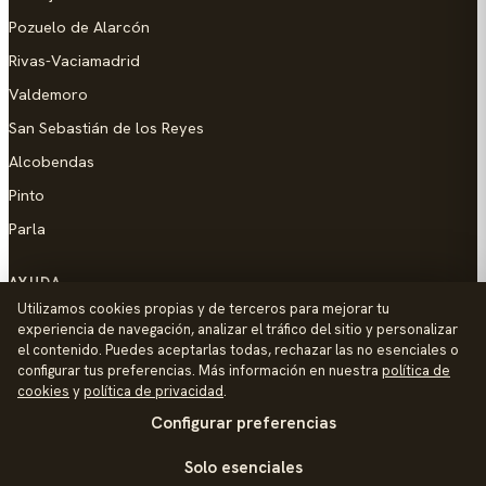
Pozuelo de Alarcón
Rivas-Vaciamadrid
Valdemoro
San Sebastián de los Reyes
Alcobendas
Pinto
Parla
AYUDA
Utilizamos cookies propias y de terceros para mejorar tu
Añadir empresa
experiencia de navegación, analizar el tráfico del sitio y personalizar
el contenido. Puedes aceptarlas todas, rechazar las no esenciales o
Contacto
configurar tus preferencias. Más información en nuestra
política de
Política de Privacidad
cookies
y
política de privacidad
.
Configurar preferencias
Aviso Legal
Política de Cookies
Solo esenciales
© 2026 Palike Networks, S.L.U.
Hecho con cariño en Colmenar Viejo