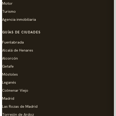
Motor
Turismo
Agencia inmobiliaria
GUÍAS DE CIUDADES
Fuenlabrada
Alcalá de Henares
Alcorcón
Getafe
Móstoles
Leganés
Colmenar Viejo
Madrid
Las Rozas de Madrid
Torrejón de Ardoz