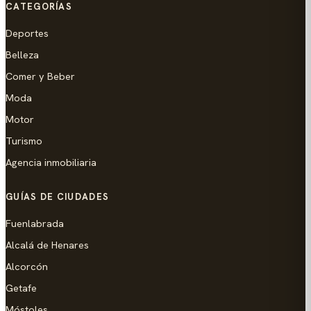
CATEGORÍAS
Deportes
Belleza
Comer y Beber
Moda
Motor
Turismo
Agencia inmobiliaria
GUÍAS DE CIUDADES
Fuenlabrada
Alcalá de Henares
Alcorcón
Getafe
Móstoles