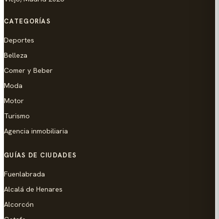
CATEGORÍAS
Deportes
Belleza
Comer y Beber
Moda
Motor
Turismo
Agencia inmobiliaria
GUÍAS DE CIUDADES
Fuenlabrada
Alcalá de Henares
Alcorcón