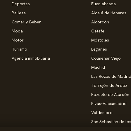
Deportes
Fuenlabrada
Belleza
Alcalá de Henares
Comer y Beber
Alcorcón
Moda
Getafe
Motor
Móstoles
Turismo
Leganés
Agencia inmobiliaria
Colmenar Viejo
Madrid
Las Rozas de Madri
Torrejón de Ardoz
Pozuelo de Alarcón
Rivas-Vaciamadrid
Valdemoro
San Sebastián de lo
Alcobendas