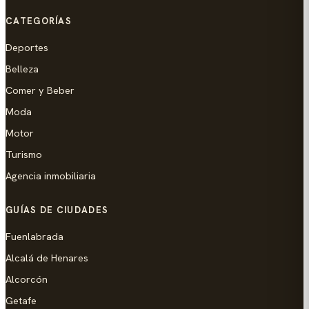
CATEGORÍAS
Deportes
Belleza
Comer y Beber
Moda
Motor
Turismo
Agencia inmobiliaria
GUÍAS DE CIUDADES
Fuenlabrada
Alcalá de Henares
Alcorcón
Getafe