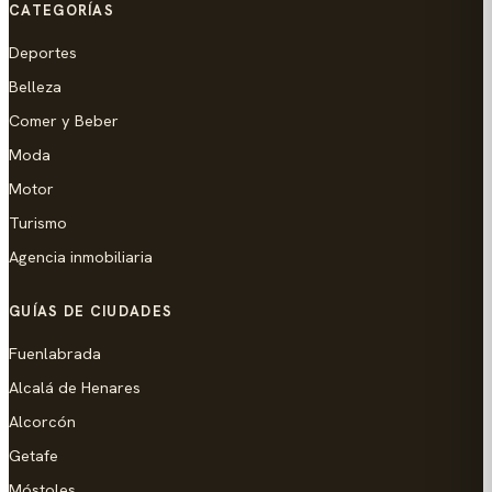
CATEGORÍAS
Deportes
Belleza
Comer y Beber
Moda
Motor
Turismo
Agencia inmobiliaria
GUÍAS DE CIUDADES
Fuenlabrada
Alcalá de Henares
Alcorcón
Getafe
Móstoles