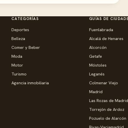
CATEGORÍAS
GUÍAS DE CIUDAD
Deportes
Fuenlabrada
Belleza
Alcalá de Henares
Comer y Beber
Alcorcón
Moda
Getafe
Motor
Móstoles
Turismo
Leganés
Agencia inmobiliaria
Colmenar Viejo
Madrid
Las Rozas de Madri
Torrejón de Ardoz
Pozuelo de Alarcón
Rivas-Vaciamadrid