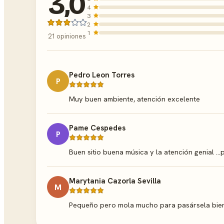
3,0
4
3
2
1
21 opiniones
Pedro Leon Torres
P
Muy buen ambiente, atención excelente
Pame Cespedes
P
Buen sitio buena música y la atención genial ...
Marytania Cazorla Sevilla
M
Pequeño pero mola mucho para pasársela bien