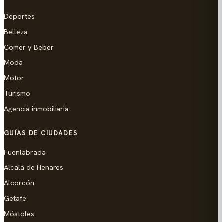
Deportes
Belleza
Comer y Beber
Moda
Motor
Turismo
Agencia inmobiliaria
GUÍAS DE CIUDADES
Fuenlabrada
Alcalá de Henares
Alcorcón
Getafe
Móstoles