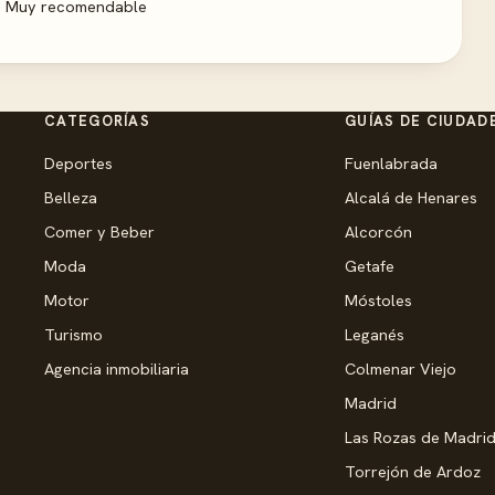
o. Muy recomendable
CATEGORÍAS
GUÍAS DE CIUDAD
Deportes
Fuenlabrada
Belleza
Alcalá de Henares
Comer y Beber
Alcorcón
Moda
Getafe
Motor
Móstoles
Turismo
Leganés
Agencia inmobiliaria
Colmenar Viejo
Madrid
Las Rozas de Madri
Torrejón de Ardoz