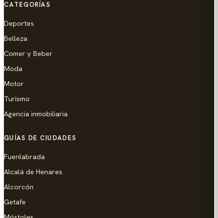
CATEGORÍAS
Deportes
Belleza
Comer y Beber
Moda
Motor
Turismo
Agencia inmobiliaria
GUÍAS DE CIUDADES
Fuenlabrada
Alcalá de Henares
Alcorcón
Getafe
Móstoles