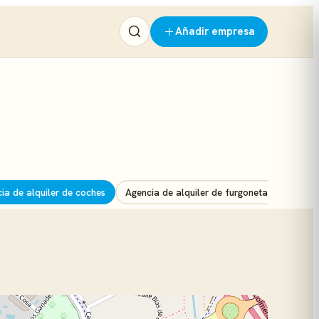
Añadir empresa
ia de alquiler de coches
Agencia de alquiler de furgonetas
Aparc