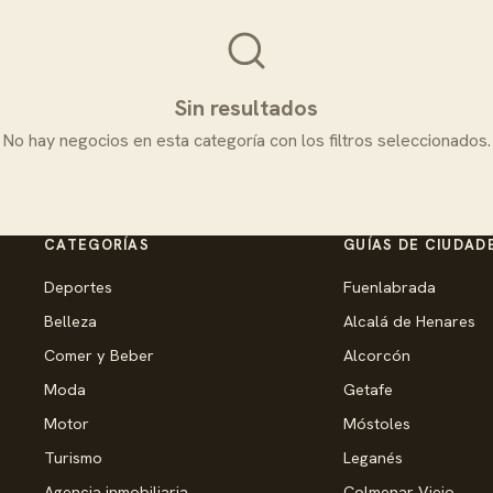
Sin resultados
No hay negocios en esta categoría con los filtros seleccionados.
CATEGORÍAS
GUÍAS DE CIUDAD
Deportes
Fuenlabrada
Belleza
Alcalá de Henares
Comer y Beber
Alcorcón
Moda
Getafe
Motor
Móstoles
Turismo
Leganés
Agencia inmobiliaria
Colmenar Viejo