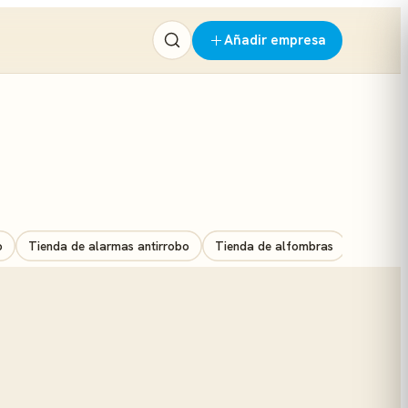
Añadir empresa
o
Tienda de alarmas antirrobo
Tienda de alfombras
Tienda d