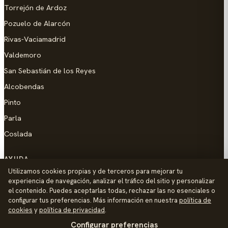
Torrejón de Ardoz
Pozuelo de Alarcón
Rivas-Vaciamadrid
Valdemoro
San Sebastián de los Reyes
Alcobendas
Pinto
Parla
Coslada
AYUDA
Utilizamos cookies propias y de terceros para mejorar tu
Añadir empresa
experiencia de navegación, analizar el tráfico del sitio y personalizar
el contenido. Puedes aceptarlas todas, rechazar las no esenciales o
Contacto
configurar tus preferencias. Más información en nuestra
política de
Política de Privacidad
cookies
y
política de privacidad
.
Configurar preferencias
Aviso Legal