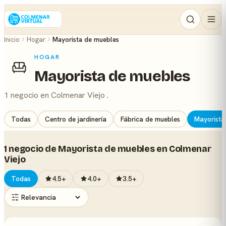
Inicio
Hogar
Mayorista de muebles
HOGAR
Mayorista de muebles
1 negocio en Colmenar Viejo .
Todas
Centro de jardinería
Fábrica de muebles
Mayorista
1 negocio de Mayorista de muebles en Colmenar
Viejo
Todas
4.5+
4.0+
3.5+