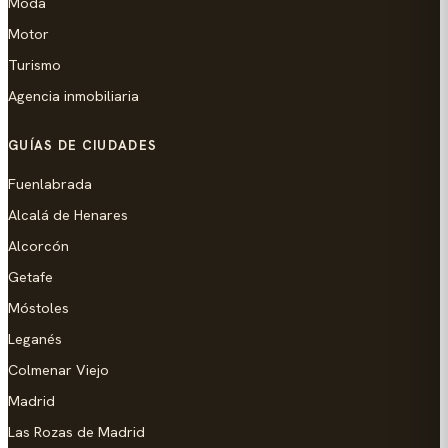
Moda
Motor
Turismo
Agencia inmobiliaria
GUÍAS DE CIUDADES
Fuenlabrada
Alcalá de Henares
Alcorcón
Getafe
Móstoles
Leganés
Colmenar Viejo
Madrid
Las Rozas de Madrid