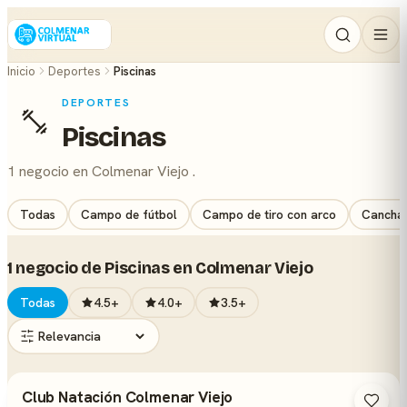
Inicio
Deportes
Piscinas
DEPORTES
Piscinas
1 negocio en Colmenar Viejo .
Todas
Campo de fútbol
Campo de tiro con arco
Cancha 
1 negocio de Piscinas en Colmenar Viejo
Todas
4.5+
4.0+
3.5+
Club Natación Colmenar Viejo