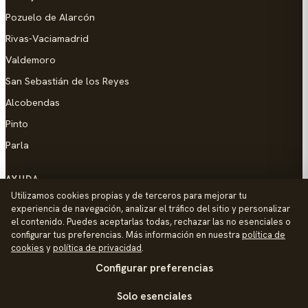
Pozuelo de Alarcón
Rivas-Vaciamadrid
Valdemoro
San Sebastián de los Reyes
Alcobendas
Pinto
Parla
AYUDA
Utilizamos cookies propias y de terceros para mejorar tu
Añadir empresa
experiencia de navegación, analizar el tráfico del sitio y personalizar
el contenido. Puedes aceptarlas todas, rechazar las no esenciales o
Contacto
configurar tus preferencias. Más información en nuestra
política de
Política de Privacidad
cookies
y
política de privacidad
.
Configurar preferencias
Aviso Legal
Política de Cookies
Solo esenciales
© 2026 Palike Networks, S.L.U.
Hecho con cariño en Colmenar Viejo