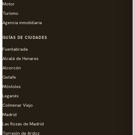
Motor
Turismo
Agencia inmobiliaria
GUÍAS DE CIUDADES
Fuenlabrada
Alcalá de Henares
Alcorcón
Getafe
Móstoles
Leganés
Colmenar Viejo
Madrid
Las Rozas de Madrid
Torrejón de Ardoz