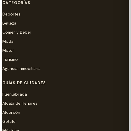
CATEGORÍAS
Deportes
Belleza
Comer y Beber
Moda
Motor
Turismo
Agencia inmobiliaria
GUÍAS DE CIUDADES
Fuenlabrada
Alcalá de Henares
Alcorcón
Getafe
Móstoles