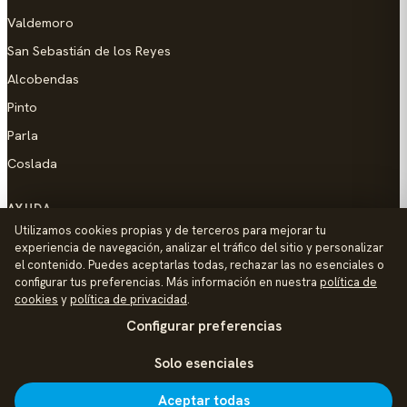
Valdemoro
San Sebastián de los Reyes
Alcobendas
Pinto
Parla
Coslada
AYUDA
Utilizamos cookies propias y de terceros para mejorar tu
Añadir empresa
experiencia de navegación, analizar el tráfico del sitio y personalizar
el contenido. Puedes aceptarlas todas, rechazar las no esenciales o
Contacto
configurar tus preferencias. Más información en nuestra
política de
Política de Privacidad
cookies
y
política de privacidad
.
Configurar preferencias
Aviso Legal
Política de Cookies
Solo esenciales
© 2026 Palike Networks, S.L.U.
Hecho con cariño en Colmenar Viejo
Aceptar todas