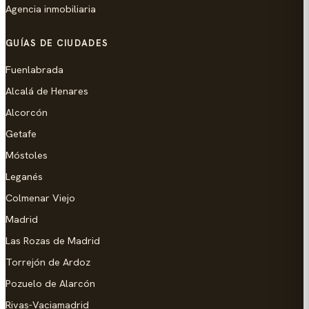
Agencia inmobiliaria
GUÍAS DE CIUDADES
Fuenlabrada
Alcalá de Henares
Alcorcón
Getafe
Móstoles
Leganés
Colmenar Viejo
Madrid
Las Rozas de Madrid
Torrejón de Ardoz
Pozuelo de Alarcón
Rivas-Vaciamadrid