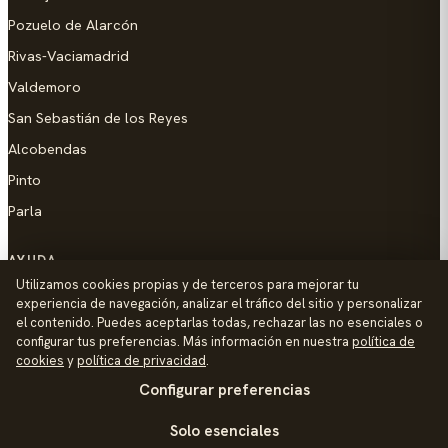
Pozuelo de Alarcón
Rivas-Vaciamadrid
Valdemoro
San Sebastián de los Reyes
Alcobendas
Pinto
Parla
AYUDA
Utilizamos cookies propias y de terceros para mejorar tu
Añadir empresa
experiencia de navegación, analizar el tráfico del sitio y personalizar
el contenido. Puedes aceptarlas todas, rechazar las no esenciales o
Contacto
configurar tus preferencias. Más información en nuestra
política de
Política de Privacidad
cookies
y
política de privacidad
.
Configurar preferencias
Aviso Legal
Política de Cookies
Solo esenciales
© 2026 Palike Networks, S.L.U.
Hecho con cariño en Colmenar Viejo