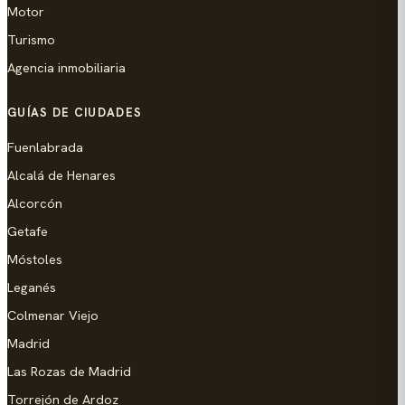
Motor
Turismo
Agencia inmobiliaria
GUÍAS DE CIUDADES
Fuenlabrada
Alcalá de Henares
Alcorcón
Getafe
Móstoles
Leganés
Colmenar Viejo
Madrid
Las Rozas de Madrid
Torrejón de Ardoz