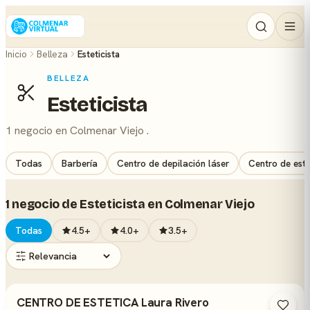
Inicio
Belleza
Esteticista
BELLEZA
Esteticista
1 negocio en Colmenar Viejo .
Todas
Barbería
Centro de depilación láser
Centro de esté
1 negocio de Esteticista en Colmenar Viejo
Todas
4.5+
4.0+
3.5+
CENTRO DE ESTETICA Laura Rivero