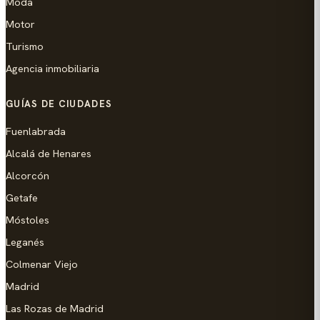
Moda
Motor
Turismo
Agencia inmobiliaria
GUÍAS DE CIUDADES
Fuenlabrada
Alcalá de Henares
Alcorcón
Getafe
Móstoles
Leganés
Colmenar Viejo
Madrid
Las Rozas de Madrid