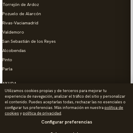
Torrejón de Ardoz
Pozuelo de Alarcón
Rivas-Vaciamadrid
Valdemoro
San Sebastián de los Reyes
Alcobendas
Pinto
Parla
AYUDA
Utilizamos cookies propias y de terceros para mejorar tu
Añadir empresa
experiencia de navegación, analizar el tráfico del sitio y personalizar
el contenido. Puedes aceptarlas todas, rechazar las no esenciales o
Contacto
configurar tus preferencias. Más información en nuestra
política de
Política de Privacidad
cookies
y
política de privacidad
.
Configurar preferencias
Aviso Legal
Política de Cookies