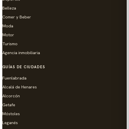
Belleza
Comer y Beber
Moda
Motor
Turismo
Agencia inmobiliaria
GUÍAS DE CIUDADES
Fuenlabrada
Alcalá de Henares
Alcorcón
Getafe
Móstoles
Leganés