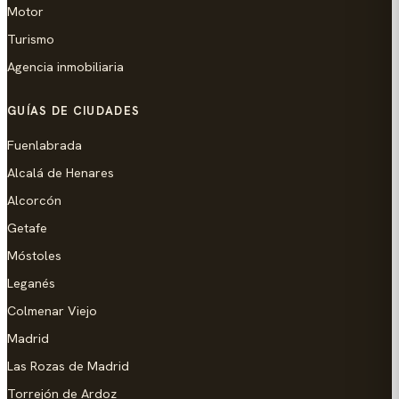
Motor
Turismo
Agencia inmobiliaria
GUÍAS DE CIUDADES
Fuenlabrada
Alcalá de Henares
Alcorcón
Getafe
Móstoles
Leganés
Colmenar Viejo
Madrid
Las Rozas de Madrid
Torrejón de Ardoz