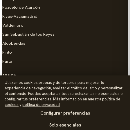
Pozuelo de Alarcón
Rivas-Vaciamadrid
Valdemoro
San Sebastián de los Reyes
Alcobendas
Pinto
Parla
AYUDA
Utilizamos cookies propias y de terceros para mejorar tu
Añadir empresa
experiencia de navegación, analizar el tráfico del sitio y personalizar
el contenido. Puedes aceptarlas todas, rechazar las no esenciales o
Contacto
configurar tus preferencias. Más información en nuestra
política de
Política de Privacidad
cookies
y
política de privacidad
.
Configurar preferencias
Aviso Legal
Política de Cookies
Solo esenciales
© 2026 Palike Networks, S.L.U.
Hecho con cariño en Colmenar Viejo