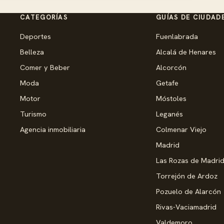
CATEGORÍAS
GUÍAS DE CIUDAD
Deportes
Fuenlabrada
Belleza
Alcalá de Henares
Comer y Beber
Alcorcón
Moda
Getafe
Motor
Móstoles
Turismo
Leganés
Agencia inmobiliaria
Colmenar Viejo
Madrid
Las Rozas de Madri
Torrejón de Ardoz
Pozuelo de Alarcón
Rivas-Vaciamadrid
Valdemoro