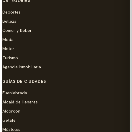
CATEGORÍAS
Deportes
Belleza
Comer y Beber
Moda
Motor
Turismo
Agencia inmobiliaria
GUÍAS DE CIUDADES
Fuenlabrada
Alcalá de Henares
Alcorcón
Getafe
Móstoles