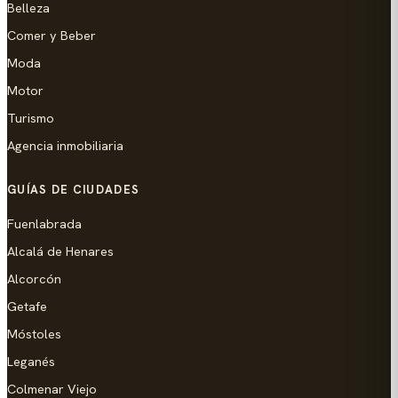
Belleza
Comer y Beber
Moda
Motor
Turismo
Agencia inmobiliaria
GUÍAS DE CIUDADES
Fuenlabrada
Alcalá de Henares
Alcorcón
Getafe
Móstoles
Leganés
Colmenar Viejo