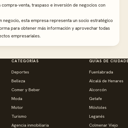
a compra-venta, traspaso e inversión de negocios con
 un negocio, esta empresa representa un socio estratégico
taforma para obtener más información y aprovechar todas
ectos empresariales.
CATEGORÍAS
GUÍAS DE CIUDAD
Deportes
Fuenlabrada
Belleza
Alcalá de Henares
Comer y Beber
Alcorcón
Moda
Getafe
Motor
Móstoles
Turismo
Leganés
Agencia inmobiliaria
Colmenar Viejo