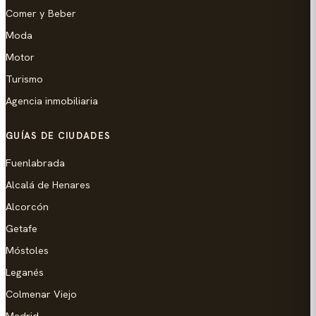
Comer y Beber
Moda
Motor
Turismo
Agencia inmobiliaria
GUÍAS DE CIUDADES
Fuenlabrada
Alcalá de Henares
Alcorcón
Getafe
Móstoles
Leganés
Colmenar Viejo
Madrid