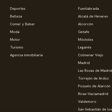
Deportes
Fuenlabrada
Belleza
Alcalá de Henares
Comer y Beber
Alcorcón
Moda
Getafe
Motor
Móstoles
Turismo
Leganés
Agencia inmobiliaria
Colmenar Viejo
Madrid
Las Rozas de Madri
Torrejón de Ardoz
Pozuelo de Alarcón
Rivas-Vaciamadrid
Valdemoro
San Sebastián de lo