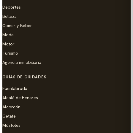
Deportes
Belleza
Comer y Beber
Moda
Motor
Turismo
Agencia inmobiliaria
GUÍAS DE CIUDADES
Fuenlabrada
Alcalá de Henares
Alcorcón
Getafe
Móstoles