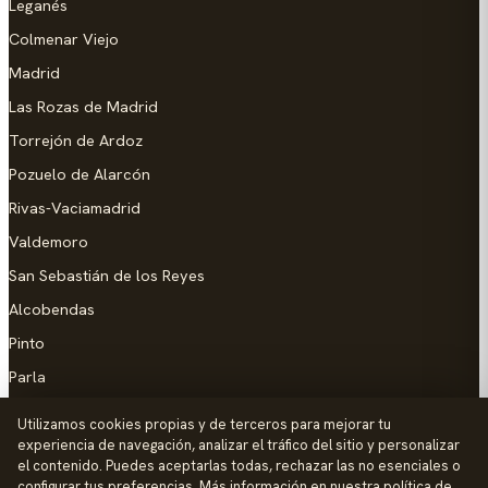
Leganés
Colmenar Viejo
Madrid
Las Rozas de Madrid
Torrejón de Ardoz
Pozuelo de Alarcón
Rivas-Vaciamadrid
Valdemoro
San Sebastián de los Reyes
Alcobendas
Pinto
Parla
Coslada
Utilizamos cookies propias y de terceros para mejorar tu
experiencia de navegación, analizar el tráfico del sitio y personalizar
AYUDA
el contenido. Puedes aceptarlas todas, rechazar las no esenciales o
configurar tus preferencias. Más información en nuestra
política de