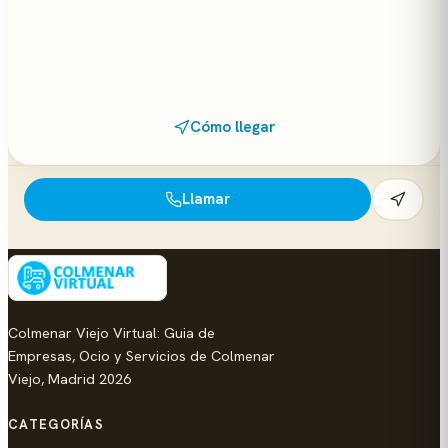
Cómo llegar
Llamar
Colmenar Viejo Virtual: Guia de
Empresas, Ocio y Servicios de Colmenar
Viejo, Madrid 2026
CATEGORÍAS