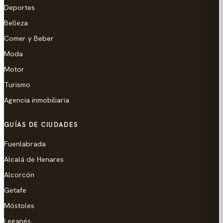
Deportes
Belleza
Comer y Beber
Moda
Motor
Turismo
Agencia inmobiliaria
GUÍAS DE CIUDADES
Fuenlabrada
Alcalá de Henares
Alcorcón
Getafe
Móstoles
Leganés