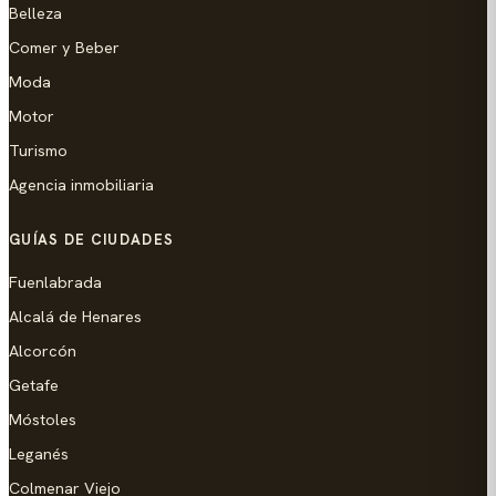
Belleza
Comer y Beber
Moda
Motor
Turismo
Agencia inmobiliaria
GUÍAS DE CIUDADES
Fuenlabrada
Alcalá de Henares
Alcorcón
Getafe
Móstoles
Leganés
Colmenar Viejo