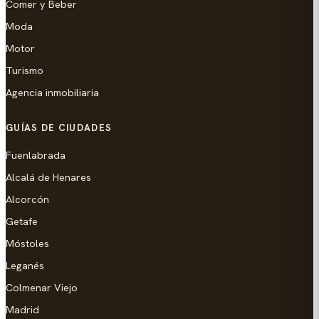
Comer y Beber
Moda
Motor
Turismo
Agencia inmobiliaria
GUÍAS DE CIUDADES
Fuenlabrada
Alcalá de Henares
Alcorcón
Getafe
Móstoles
Leganés
Colmenar Viejo
Madrid