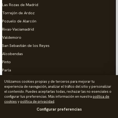
Las Rozas de Madrid
Torrejón de Ardoz
Pozuelo de Alarcón
Rivas-Vaciamadrid
Valdemoro
San Sebastián de los Reyes
Alcobendas
Pinto
Parla
Coslada
Utilizamos cookies propias y de terceros para mejorar tu
experiencia de navegación, analizar el tráfico del sitio y personalizar
AYUDA
el contenido. Puedes aceptarlas todas, rechazar las no esenciales o
configurar tus preferencias. Más información en nuestra
política de
Añadir empresa
cookies
y
política de privacidad
.
Configurar preferencias
Contacto
Política de Privacidad