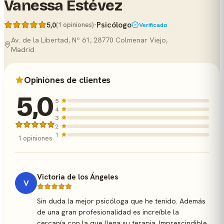
Vanessa Estévez
·
Psicólogo
5,0
(1 opiniones)
Verificado
Av. de la Libertad, Nº 61, 28770 Colmenar Viejo,
Madrid
Opiniones de clientes
5,0
5
4
3
2
1
1 opiniones
Victoria de los Ángeles
V
Sin duda la mejor psicóloga que he tenido. Además
de una gran profesionalidad es increíble la
cercanía con la que llega su terapia. Imprescindible